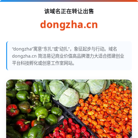
该域名正在转让出售
dongzha.cn
“dongzha”寓意“东扎”或“动扎”，象征起步与行动。域名
dongzha.cn 简洁易记商业价值高品牌潜力大适合搭建创业
平台科技孵化或创意工作室网站。